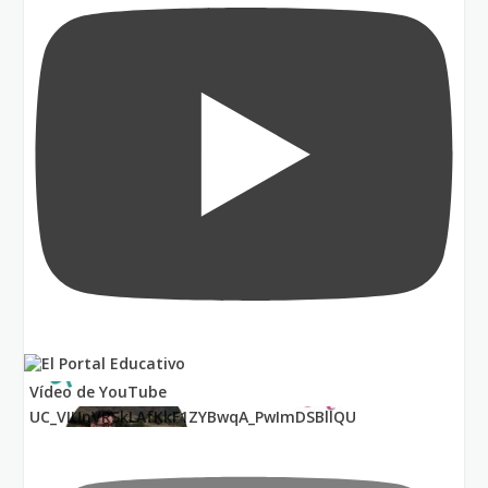
Vídeo de YouTube
UC_VIUnVRSkLAfKkF1ZYBwqA_PwImDSBllQU