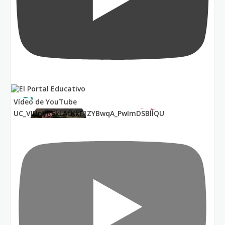
Vídeo de YouTube
UC_VIUnVRSkLAfKkF1ZYBwqA_PwImDSBllQU