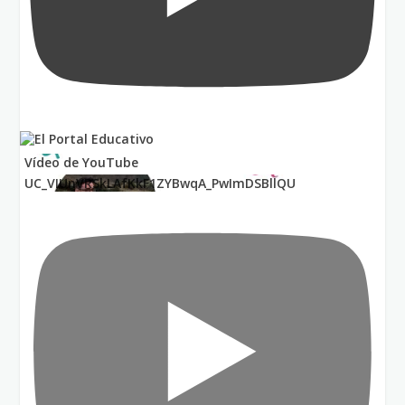
Vídeo de YouTube
UC_VIUnVRSkLAfKkF1ZYBwqA_PwImDSBllQU