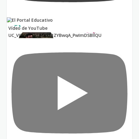
Vídeo de YouTube
UC_VIUnVRSkLAfKkF1ZYBwqA_PwImDSBllQU