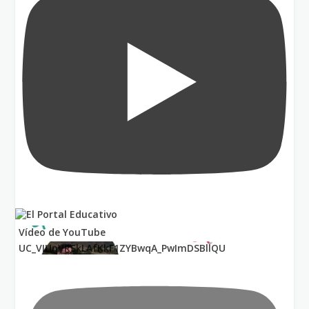
Vídeo de YouTube
UC_VIUnVRSkLAfKkF1ZYBwqA_PwImDSBllQU