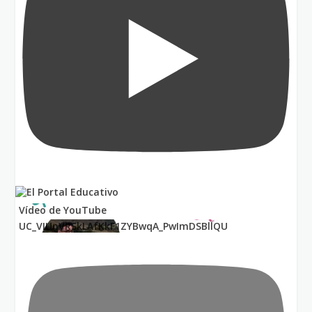
Vídeo de YouTube
UC_VIUnVRSkLAfKkF1ZYBwqA_PwImDSBllQU