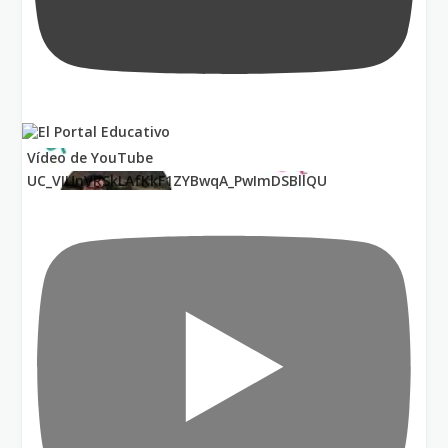
Vídeo de YouTube
UC_VIUnVRSkLAfKkF1ZYBwqA_PwImDSBllQU