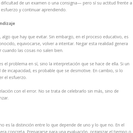
dificultad de un examen o una consigna— pero sí su actitud frente a
l esfuerzo y continuar aprendiendo.
ndizaje
, algo que hay que evitar. Sin embargo, en el proceso educativo, es
conocido, equivocarse, volver a intentar. Negar esta realidad genera
r cuando las cosas no salen bien.
s el problema en sí, sino la interpretación que se hace de ella. Si un
 de incapacidad, es probable que se desmotive. En cambio, si lo
r el esfuerzo.
elación con el error. No se trata de celebrarlo sin más, sino de
nzar.
o es la distinción entre lo que depende de uno y lo que no. En el
era concreta. Prepararse para una evaluación, organizar el tiempo o