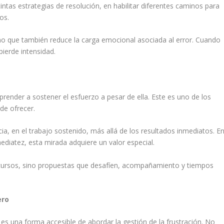
intas estrategias de resolución, en habilitar diferentes caminos para
os.
sino que también reduce la carga emocional asociada al error. Cuando
ierde intensidad.
 aprender a sostener el esfuerzo a pesar de ella. Este es uno de los
de ofrecer.
cia, en el trabajo sostenido, más allá de los resultados inmediatos. E
diatez, esta mirada adquiere un valor especial.
ecursos, sino propuestas que desafíen, acompañamiento y tiempos
ero
a es una forma accesible de abordar la gestión de la frustración. No