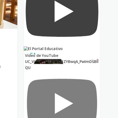
Vídeo de YouTube
UC_VIUnVRSkLAfKkF1ZYBwqA_PwImDSBll
a
QU