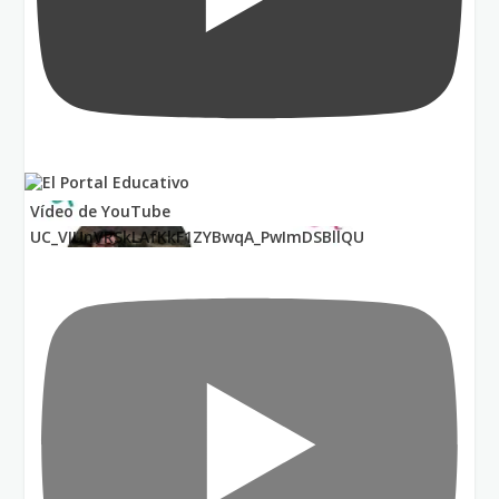
Vídeo de YouTube
UC_VIUnVRSkLAfKkF1ZYBwqA_PwImDSBllQU