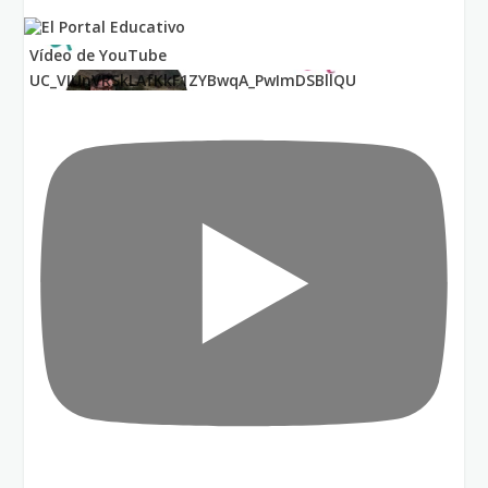
Vídeo de YouTube
UC_VIUnVRSkLAfKkF1ZYBwqA_PwImDSBllQU