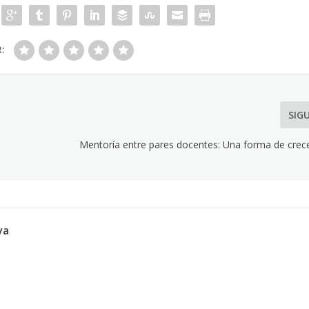
R:
SIG
Mentoría entre pares docentes: Una forma de cre
va