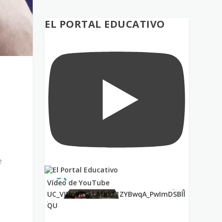
EL PORTAL EDUCATIVO
e
Vídeo de YouTube
UC_VIUnVRSkLAfKkF1ZYBwqA_PwImDSBll
QU