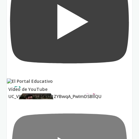
Vídeo de YouTube
UC_VIUnVRSkLAfKkF1ZYBwqA_PwImDSBllQU