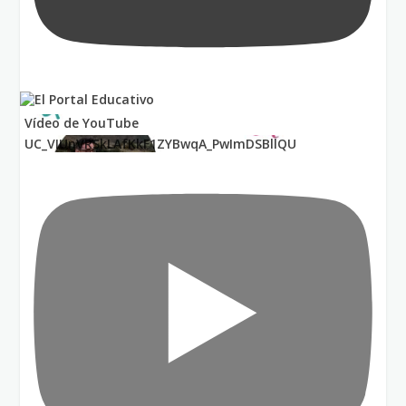
Vídeo de YouTube
UC_VIUnVRSkLAfKkF1ZYBwqA_PwImDSBllQU