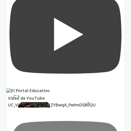
Vídeo de YouTube
UC_VIUnVRSkLAfKkF1ZYBwqA_PwImDSBllQU