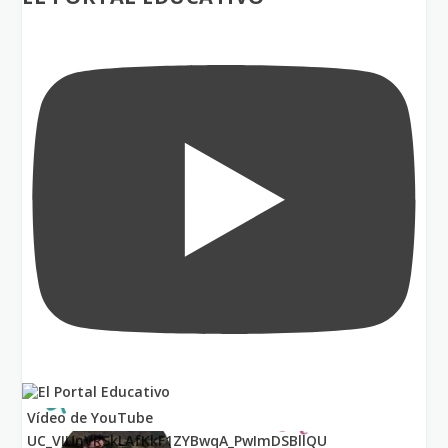
Vídeo de YouTube
UC_VIUnVRSkLAfKkF1ZYBwqA_PwImDSBllQU