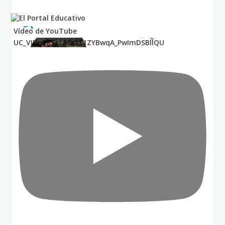
Vídeo de YouTube
UC_VIUnVRSkLAfKkF1ZYBwqA_PwImDSBllQU