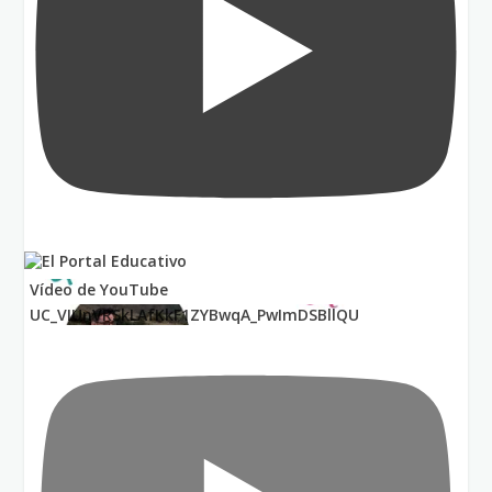
Vídeo de YouTube
UC_VIUnVRSkLAfKkF1ZYBwqA_PwImDSBllQU