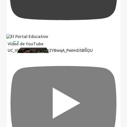
Vídeo de YouTube
UC_VIUnVRSkLAfKkF1ZYBwqA_PwImDSBllQU