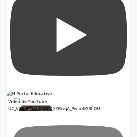
Vídeo de YouTube
UC_VIUnVRSkLAfKkF1ZYBwqA_PwImDSBllQU