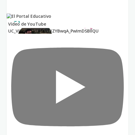
Vídeo de YouTube
UC_VIUnVRSkLAfKkF1ZYBwqA_PwImDSBllQU