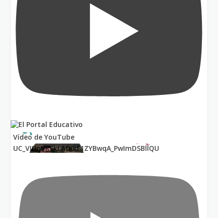
Vídeo de YouTube
UC_VIUnVRSkLAfKkF1ZYBwqA_PwImDSBllQU