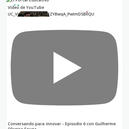
Vídeo de YouTube
UC_VIUnVRSkLAfKkF1ZYBwqA_PwImDSBllQU
Conversando para innovar - Episodio 6 con Guilherme
Oliveira Souza