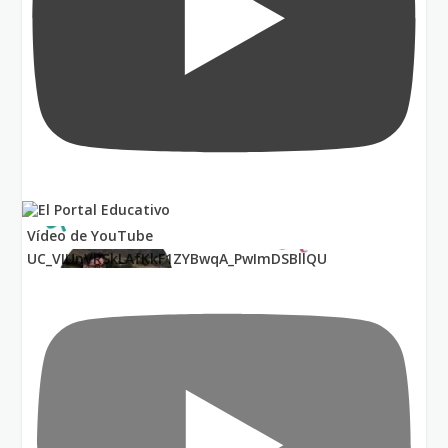
Vídeo de YouTube
UC_VIUnVRSkLAfKkF1ZYBwqA_PwImDSBllQU