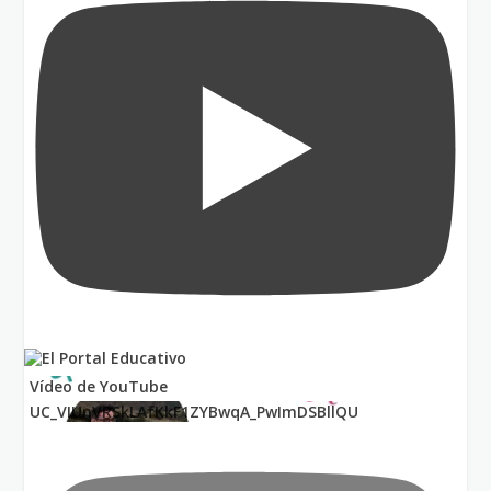
Vídeo de YouTube
UC_VIUnVRSkLAfKkF1ZYBwqA_PwImDSBllQU