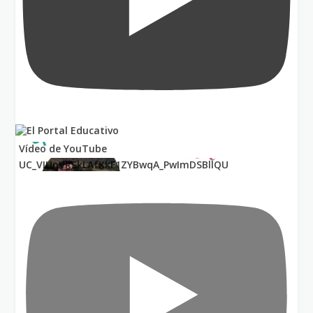
Vídeo de YouTube
UC_VIUnVRSkLAfKkF1ZYBwqA_PwImDSBllQU