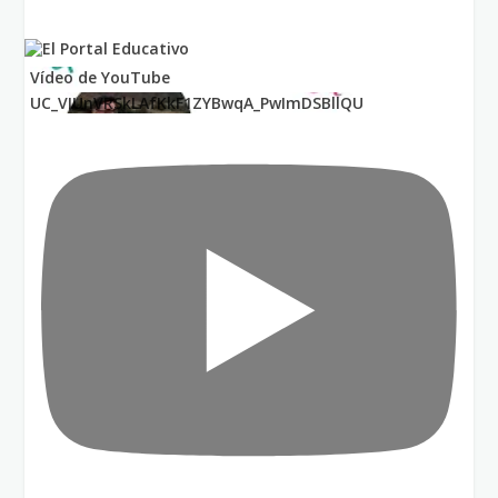
Vídeo de YouTube
UC_VIUnVRSkLAfKkF1ZYBwqA_PwImDSBllQU