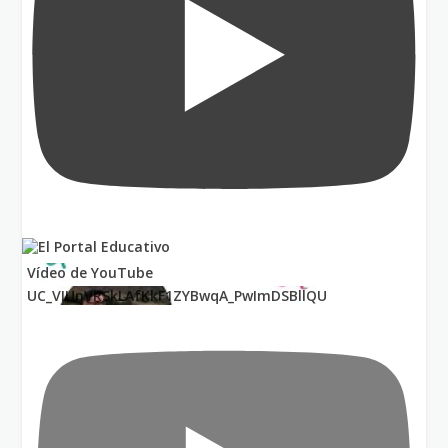
Vídeo de YouTube
UC_VIUnVRSkLAfKkF1ZYBwqA_PwImDSBllQU