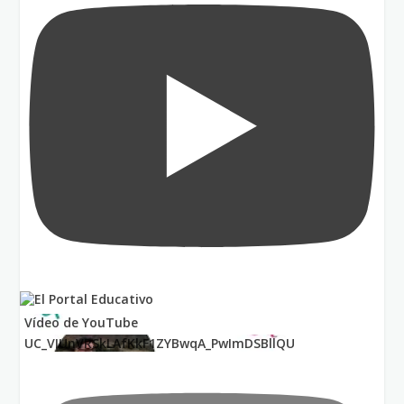
Vídeo de YouTube
UC_VIUnVRSkLAfKkF1ZYBwqA_PwImDSBllQU