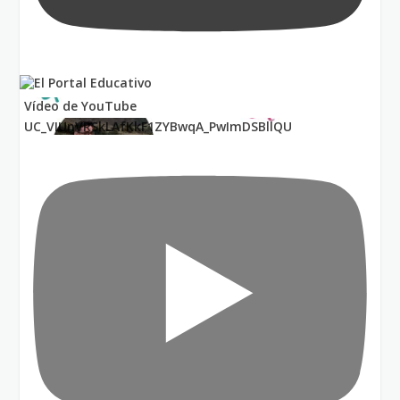
Vídeo de YouTube
UC_VIUnVRSkLAfKkF1ZYBwqA_PwImDSBllQU