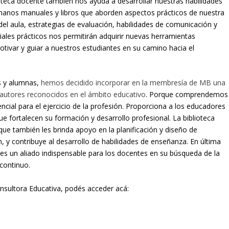
oteca docente también nos ayuda a desarrollar nuestras habilidades
manos manuales y libros que aborden aspectos prácticos de nuestra
l aula, estrategias de evaluación, habilidades de comunicación y
riales prácticos nos permitirán adquirir nuevas herramientas
ivar y guiar a nuestros estudiantes en su camino hacia el
s y alumnas,
hemos decidido incorporar en la membresía de MB una
e autores reconocidos en el ámbito educativo
. Porque comprendemos
ncial para el ejercicio de la profesión. Proporciona a los educadores
e fortalecen su formación y desarrollo profesional. La biblioteca
ue también les brinda apoyo en la planificación y diseño de
ón, y contribuye al desarrollo de habilidades de enseñanza. En última
 es un aliado indispensable para los docentes en su búsqueda de la
 continuo.
sultora Educativa, podés acceder acá: