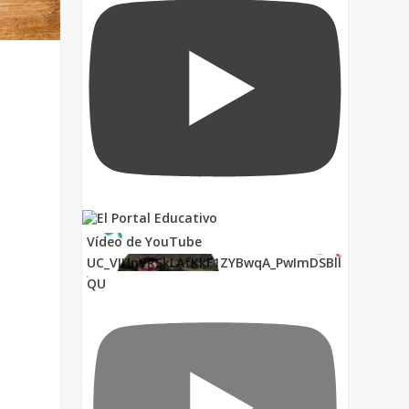
s
Vídeo de YouTube
UC_VIUnVRSkLAfKkF1ZYBwqA_PwImDSBll
QU