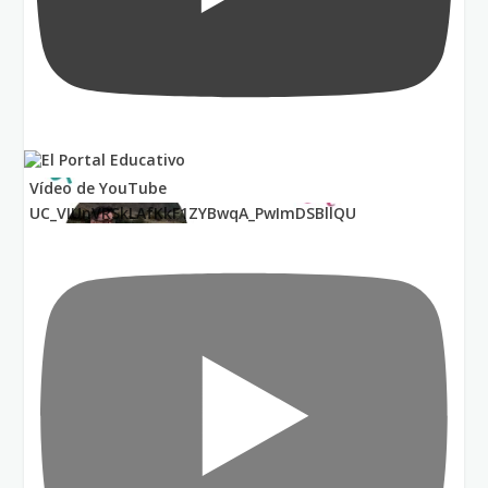
Vídeo de YouTube
UC_VIUnVRSkLAfKkF1ZYBwqA_PwImDSBllQU