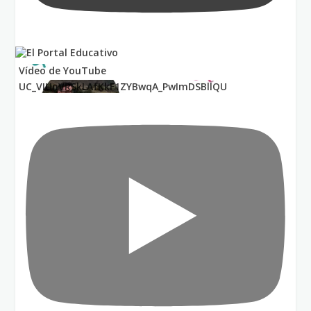
Vídeo de YouTube
UC_VIUnVRSkLAfKkF1ZYBwqA_PwImDSBllQU