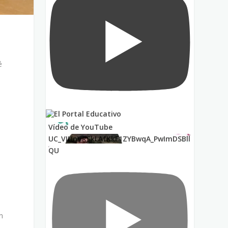
é
Vídeo de YouTube
UC_VIUnVRSkLAfKkF1ZYBwqA_PwImDSBll
QU
n