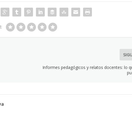
R:
SIG
Informes pedagógicos y relatos docentes: lo q
pu
va