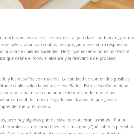
e muchas veces no se dice en voz alta, pero late con fuerza: ¿por qu
s se seleccionan con sentido, esa pregunta encuentra respuestas
on la vida de quienes aprenden. Elegir qué enseñar no es un trámite
a que define el tono, el alcance y la relevancia del proceso
tado y los desafíos son muchos. La cantidad de contenidos posibles
untarse cuáles valen la pena ser enseñados. Esta selección no debe
es, sino por una mirada que priorice lo que puede marcar una
señar con sentido implica elegir lo significativo, lo que genera
comprender mejor el mundo.
sos, pero hay algunos puntos clave que orientan la mirada. Por un
o herramientas, no como fines en sí mismos. ¿Qué saberes permitirá
r? ¿Qué temas habilitan el diálogo entre disciplinas, contextos y