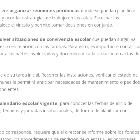
uiere
organizar reuniones periódicas
donde se puedan planificar
 y acordar estrategias de trabajo en las aulas. Escuchar las
alece el vínculo y permite tomar decisiones en conjunto.
olver situaciones de convivencia escolar
que puedan surgir, ya
es, o en relación con las familias. Para esto, es importante contar co
ar a las partes involucradas y documentar cada situación en actas de
e de su tarea inicial. Recorrer las instalaciones, verificar el estado de
comunes le permitirá anticipar necesidades de mantenimiento o pedido
ondientes.
calendario escolar vigente
, para conocer las fechas de inicio de
, feriados y jornadas institucionales, de forma de planificar con
o corresponde, requiere que el director se informe sobre los fondos
e gastos, los procedimientos de rendición de cuentas y las prioridades