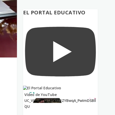
EL PORTAL EDUCATIVO
Vídeo de YouTube
UC_VIUnVRSkLAfKkF1ZYBwqA_PwImDSBll
QU