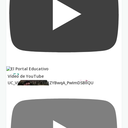
Vídeo de YouTube
UC_VIUnVRSkLAfKkF1ZYBwqA_PwImDSBllQU