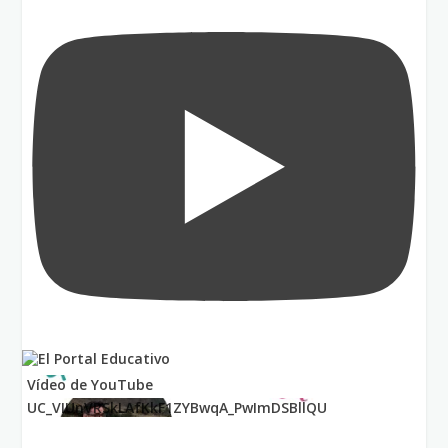
Vídeo de YouTube
UC_VIUnVRSkLAfKkF1ZYBwqA_PwImDSBllQU