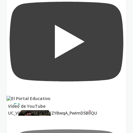
Vídeo de YouTube
UC_VIUnVRSkLAfKkF1ZYBwqA_PwImDSBllQU