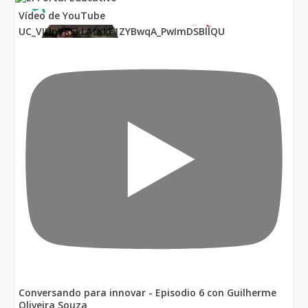
Vídeo de YouTube
UC_VIUnVRSkLAfKkF1ZYBwqA_PwImDSBllQU
Conversando para innovar - Episodio 6 con Guilherme
Oliveira Souza