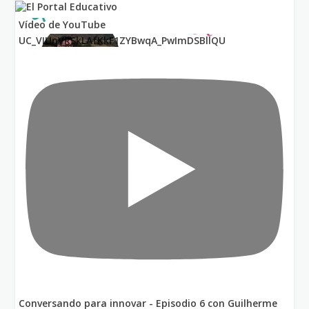
Vídeo de YouTube
UC_VIUnVRSkLAfKkF1ZYBwqA_PwImDSBllQU
Conversando para innovar - Episodio 6 con Guilherme