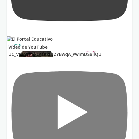
Vídeo de YouTube
UC_VIUnVRSkLAfKkF1ZYBwqA_PwImDSBllQU