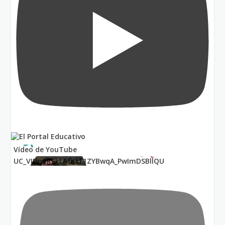
Vídeo de YouTube
UC_VIUnVRSkLAfKkF1ZYBwqA_PwImDSBllQU