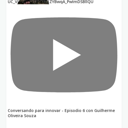
UC_VIUnVRSkLAfKkF1ZYBwqA_PwImDSBllQU
Conversando para innovar - Episodio 6 con Guilherme
Oliveira Souza