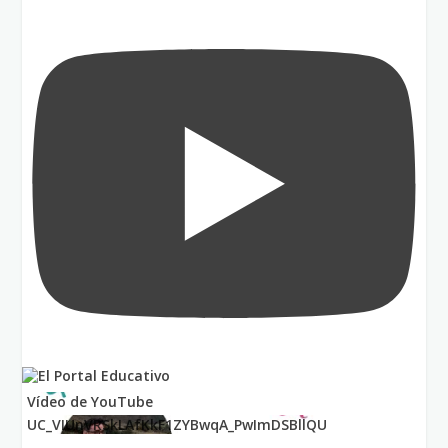
Vídeo de YouTube
UC_VIUnVRSkLAfKkF1ZYBwqA_PwImDSBllQU