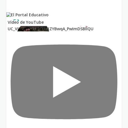
Vídeo de YouTube
UC_VIUnVRSkLAfKkF1ZYBwqA_PwImDSBllQU