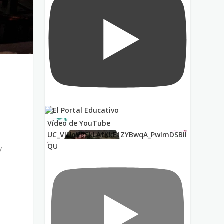
Vídeo de YouTube
UC_VIUnVRSkLAfKkF1ZYBwqA_PwImDSBll
QU
y
d