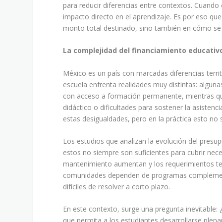
para reducir diferencias entre contextos. Cuand
impacto directo en el aprendizaje. Es por eso que
monto total destinado, sino también en cómo se di
La complejidad del financiamiento educativo
México es un país con marcadas diferencias territ
escuela enfrenta realidades muy distintas: algun
con acceso a formación permanente, mientras que 
didáctico o dificultades para sostener la asisten
estas desigualdades, pero en la práctica esto no 
Los estudios que analizan la evolución del pres
estos no siempre son suficientes para cubrir nece
mantenimiento aumentan y los requerimientos te
comunidades dependen de programas complementa
difíciles de resolver a corto plazo.
En este contexto, surge una pregunta inevitable:
que permita a los estudiantes desarrollarse plen