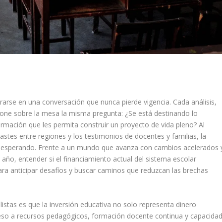
rarse en una conversación que nunca pierde vigencia. Cada análisis,
one sobre la mesa la misma pregunta: ¿Se está destinando lo
ormación que les permita construir un proyecto de vida pleno? Al
trastes entre regiones y los testimonios de docentes y familias, la
ir esperando. Frente a un mundo que avanza con cambios acelerados 
ño, entender si el financiamiento actual del sistema escolar
ra anticipar desafíos y buscar caminos que reduzcan las brechas
stas es que la inversión educativa no solo representa dinero
acceso a recursos pedagógicos, formación docente continua y capacida