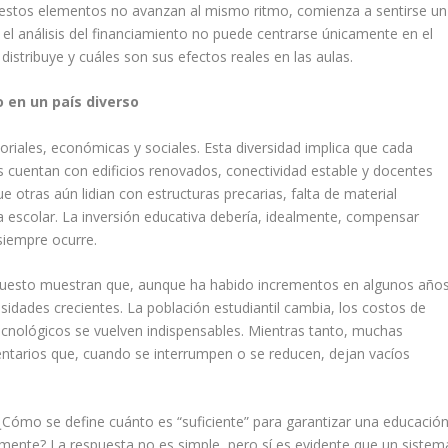
o estos elementos no avanzan al mismo ritmo, comienza a sentirse un
 el análisis del financiamiento no puede centrarse únicamente en el
stribuye y cuáles son sus efectos reales en las aulas.
 en un país diverso
oriales, económicas y sociales. Esta diversidad implica que cada
as cuentan con edificios renovados, conectividad estable y docentes
otras aún lidian con estructuras precarias, falta de material
cia escolar. La inversión educativa debería, idealmente, compensar
siempre ocurre.
upuesto muestran que, aunque ha habido incrementos en algunos años
sidades crecientes. La población estudiantil cambia, los costos de
cnológicos se vuelven indispensables. Mientras tanto, muchas
rios que, cuando se interrumpen o se reducen, dejan vacíos
 ¿Cómo se define cuánto es “suficiente” para garantizar una educació
amente? La respuesta no es simple, pero sí es evidente que un sistem