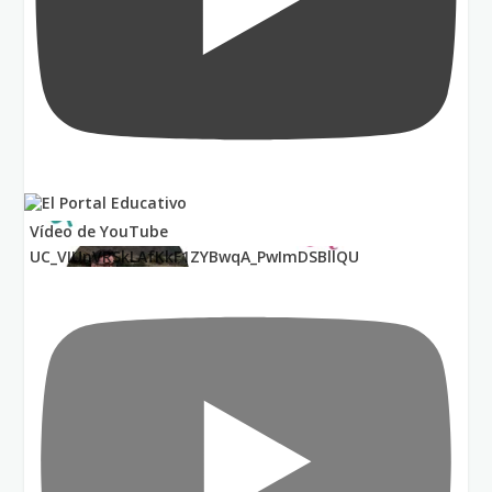
Vídeo de YouTube
UC_VIUnVRSkLAfKkF1ZYBwqA_PwImDSBllQU