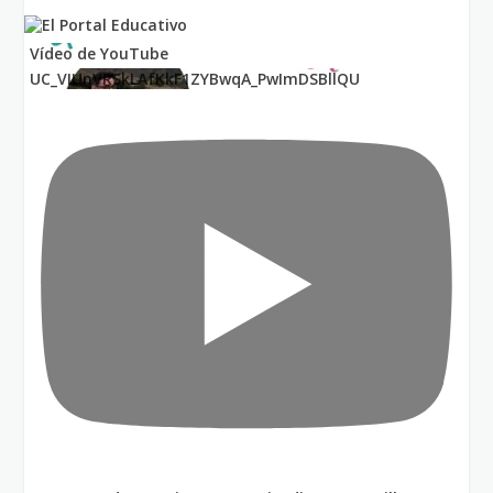
Vídeo de YouTube
UC_VIUnVRSkLAfKkF1ZYBwqA_PwImDSBllQU