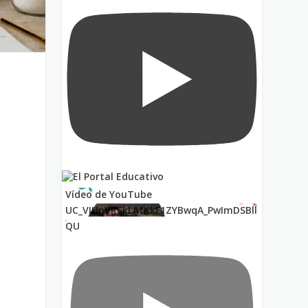
Vídeo de YouTube
UC_VIUnVRSkLAfKkF1ZYBwqA_PwImDSBll
QU