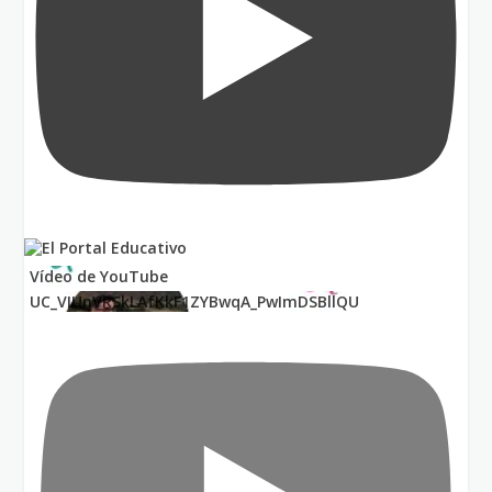
Vídeo de YouTube
UC_VIUnVRSkLAfKkF1ZYBwqA_PwImDSBllQU