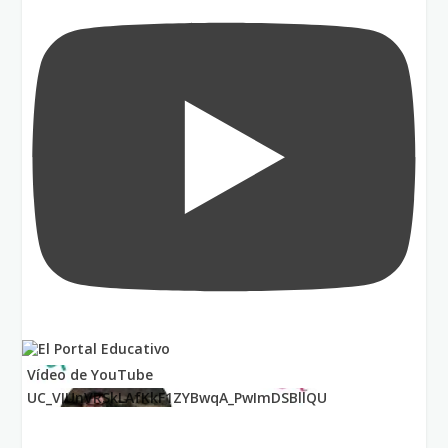
Vídeo de YouTube
UC_VIUnVRSkLAfKkF1ZYBwqA_PwImDSBllQU